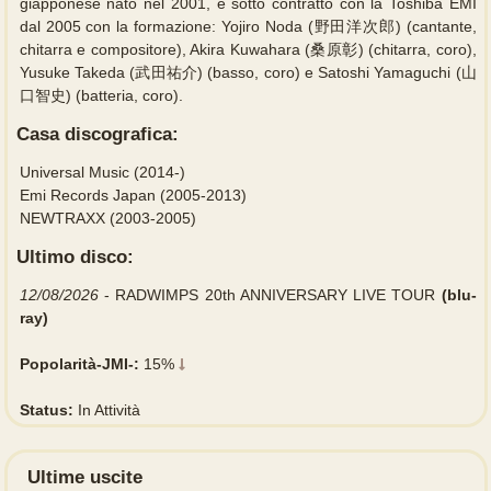
giapponese nato nel 2001, e sotto contratto con la Toshiba EMI
dal 2005 con la formazione: Yojiro Noda (野田洋次郎) (cantante,
chitarra e compositore), Akira Kuwahara (桑原彰) (chitarra, coro),
Yusuke Takeda (武田祐介) (basso, coro) e Satoshi Yamaguchi (山
口智史) (batteria, coro).
Casa discografica:
Universal Music (2014-)
Emi Records Japan (2005-2013)
NEWTRAXX (2003-2005)
Ultimo disco:
12/08/2026
- RADWIMPS 20th ANNIVERSARY LIVE TOUR
(blu-
ray)
Popolarità-JMI-:
15%
Status:
In Attività
Ultime uscite