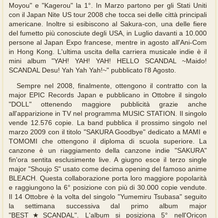
Moyou" e "Kagerou" la 1°. In Marzo partono per gli Stati Uniti
con il Japan Nite US tour 2008 che tocca sei delle città principali
americane. Inoltre si esibiscono al Sakura-con, una delle fiere
del fumetto più conosciute degli USA, in Luglio davanti a 10.000
persone al Japan Expo francese, mentre in agosto all'Ani-Com
in Hong Kong. L'ultima uscita della carriera musicale indie è il
mini album "YAH! YAH! YAH! HELLO SCANDAL ~Maido!
SCANDAL Desu! Yah Yah Yah!~" pubblicato l'8 Agosto.
Sempre nel 2008, finalmente, ottengono il contratto con la
major EPIC Records Japan e pubblicano in Ottobre il singolo
"DOLL" ottenendo maggiore pubblicità grazie anche
all'apparizione in TV nel programma MUSIC STATION. Il singolo
vende 12.576 copie. La band pubblica il prossimo singolo nel
marzo 2009 con il titolo "SAKURA Goodbye" dedicato a MAMI e
TOMOMI che ottengono il diploma di scuola superiore. La
canzone è un riaggiamento della canzone indie "SAKURA"
fin'ora sentita esclusimente live. A giugno esce il terzo single
major "Shoujo S" usato come decima opening del famoso anime
BLEACH. Questa collaborazione porta loro maggiore popolarità
e raggiungono la 6° posizione con più di 30.000 copie vendute.
Il 14 Ottobre è la volta del singolo "Yumemiru Tsubasa" seguito
la settimana successiva dal primo album major
"BEST★SCANDAL". L'album si posiziona 5° nell'Oricon