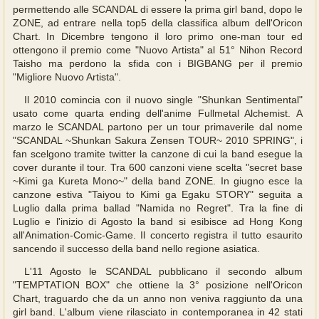
permettendo alle SCANDAL di essere la prima girl band, dopo le
ZONE, ad entrare nella top5 della classifica album dell'Oricon
Chart. In Dicembre tengono il loro primo one-man tour ed
ottengono il premio come "Nuovo Artista" al 51° Nihon Record
Taisho ma perdono la sfida con i BIGBANG per il premio
"Migliore Nuovo Artista".
Il 2010 comincia con il nuovo single "Shunkan Sentimental"
usato come quarta ending dell'anime Fullmetal Alchemist. A
marzo le SCANDAL partono per un tour primaverile dal nome
"SCANDAL ~Shunkan Sakura Zensen TOUR~ 2010 SPRING", i
fan scelgono tramite twitter la canzone di cui la band esegue la
cover durante il tour. Tra 600 canzoni viene scelta "secret base
~Kimi ga Kureta Mono~" della band ZONE. In giugno esce la
canzone estiva "Taiyou to Kimi ga Egaku STORY" seguita a
Luglio dalla prima ballad "Namida no Regret". Tra la fine di
Luglio e l'inizio di Agosto la band si esibisce ad Hong Kong
all'Animation-Comic-Game. Il concerto registra il tutto esaurito
sancendo il successo della band nello regione asiatica.
L'11 Agosto le SCANDAL pubblicano il secondo album
"TEMPTATION BOX" che ottiene la 3° posizione nell'Oricon
Chart, traguardo che da un anno non veniva raggiunto da una
girl band. L'album viene rilasciato in contemporanea in 42 stati