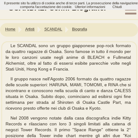
Il presente sito fa utilizzo di cookie anche di terze parti. La prosecuzione della navigazione
SCANDAL: Cenni Biografici
comporta l'accettazione dei cookie.
Ulteriori informazioni
Chiudi
Home
Artisti
SCANDAL
Biografia
Le SCANDAL sono un gruppo giapponese pop-rock formato
da quattro ragazze di Osaka. Sono famose in tutto il mondo per
le loro canzoni usate negli anime di BLEACH e Fullmetal
Alchemist, oltre al fatto di essersi esibite parecchie volte negli
Stati Uniti, Hong Kong e Francia.
Il gruppo nasce nell'Agosto 2006 formato da quattro ragazze
delle scuole superiori: HARUNA, MAMI, TOMOMI, e RINA che si
incontrano e conoscono nella scuola di canto e danza CALESS
situata in Osaka. Subito dopo, cominciano ad esibirsi ogni fine
settimana per strada al Shiroten di Osaka Castle Part, ma
ricevono presto offerte nei club di Osaka e Kyoto.
Nel 2008 vengono notate dalla casa discografica indie Kitty
Records e rilasciano con loro 3 singoli limitati alla catena di
negozi Tower Records. Il primo "Space Range" ottiene la 2°
posizione della Tower indie chart mentre gli altri due "Koi