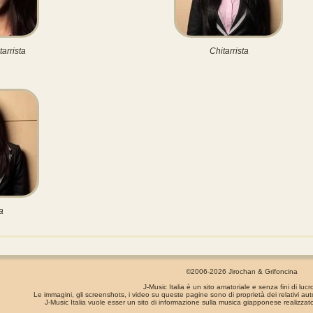
tarrista
Chitarrista
a
©2006-2026 Jirochan & Grifoncina
J-Music Italia è un sito amatoriale e senza fini di lucr
Le immagini, gli screenshots, i video su queste pagine sono di proprietà dei relativi aut
J-Music Italia vuole esser un sito di informazione sulla musica giapponese realizzato