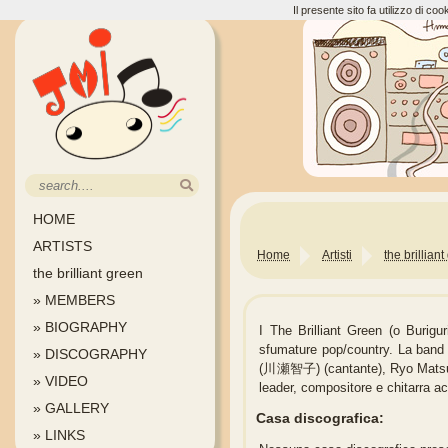
Il presente sito fa utilizzo di c
HOME
ARTISTS
Home
Artisti
the brillian
the brilliant green
» MEMBERS
» BIOGRAPHY
I The Brilliant Green (o Burigu
sfumature pop/country. La ban
» DISCOGRAPHY
(川瀬智子) (cantante), Ryo Matsu
» VIDEO
leader, compositore e chitarra ac
» GALLERY
Casa discografica:
» LINKS