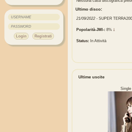
Nessuna casa discografica pres
Ultimo disco:
21/09/2022
- SUPER TERRA200
Popolarità-JMI-:
8%
Login
Registrati
Status:
In Attività
Ultime uscite
Single