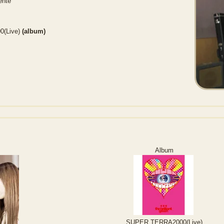
ente
0(Live)
(album)
Album
SUPER TERRA2000(Live)