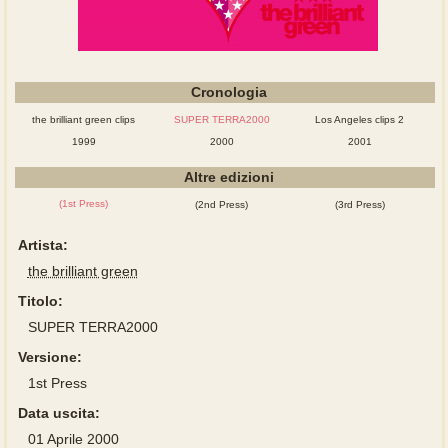
Cronologia
the brilliant green clips
SUPER TERRA2000
Los Angeles clips 2
1999
2000
2001
Altre edizioni
(1st Press)
(2nd Press)
(3rd Press)
Artista:
the brilliant green
Titolo:
SUPER TERRA2000
Versione:
1st Press
Data uscita:
01 Aprile 2000