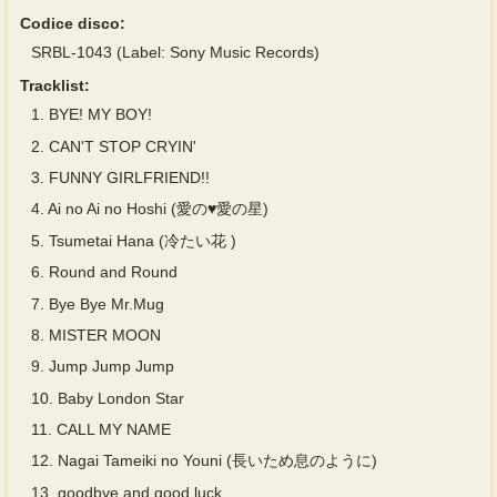
Codice disco:
SRBL-1043 (Label: Sony Music Records)
Tracklist:
1.
BYE! MY BOY!
2.
CAN'T STOP CRYIN'
3.
FUNNY GIRLFRIEND!!
4.
Ai no Ai no Hoshi (愛の♥愛の星)
5.
Tsumetai Hana (冷たい花 )
6.
Round and Round
7.
Bye Bye Mr.Mug
8.
MISTER MOON
9.
Jump Jump Jump
10.
Baby London Star
11.
CALL MY NAME
12.
Nagai Tameiki no Youni (長いため息のように)
13.
goodbye and good luck