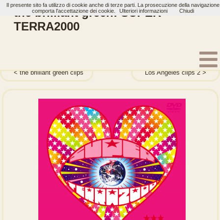
Il presente sito fa utilizzo di cookie anche di terze parti. La prosecuzione della navigazione
the brilliant green: SUPER
comporta l'accettazione dei cookie.
Ulteriori informazioni
Chiudi
TERRA2000
Home
Artisti
the brilliant green
Dvd
the brilliant green clips
Los Angeles clips 2