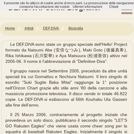
Il presente sito fa utilizzo di cookie anche di terze parti. La prosecuzione della navigazione
DEF.DIVA: Cenni Biografici
comporta l'accettazione dei cookie.
Ulteriori informazioni
Chiudi
Home
Artisti
DEF.DIVA
Biografia
Le DEF.DIVA sono state un gruppo speciale dell'Hello! Project
formato da Natsumi Abe (安倍なつみ), Maki Goto (後藤真希),
Rika Ishikawa (石川梨華) e Aya Matsuura (松浦亜弥) attivo nel
2005-06. Il nome è l'abbreviazione di "Definitive Diva".
Il gruppo nasce nel Settembre 2005, preceduto da altre unità
speciali tra cui Gomattou e Nochiura Natsumi. Il loro singolo di
esordio "Suki Sugite Baka Mitai" raggiunge la 1° posizione
nell'Oricon Chart grazie allo stile anni '80 della canzone e alla
massiccia promozione televisiva. Il disco vende in totale 46.822
copie. Le DEF.DIVA si esibiscono al 56th Kouhaku Uta Gassen
alla fine dell'anno.
Il 25 Marzo 2006, contrariamente al progetto iniziale che
prevedeva un solo disco, pubblicano il secondo singolo "LET'S
GO Rakuten Eagles" che viene usata come cheer song per la
squadra di baseball Rakuten Eagles. Inizialmente il singolo si