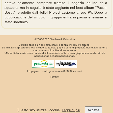
poteva solamente comprare tramite il negozio on-line della
squadra, ma in seguito è stato aggiunto nel best album "Pucchi
Best 7" prodotto dall'Hello! Project assieme al suo PV. Dopo la
pubblicazione del singolo, il gruppo entra in pausa e rimane in
stato indefinito.
©2006-2026 Jirochan & Grifoncina
J-Music Italia è un sito amatoriale e senza fini di lucro alcuno.
Le immagini, gli screenshots, i video su queste pagine sono di proprietà dei relativi autori e
sono offerte solo a fine di recensione.
J-Music Italia vuole esser un sito di informazione sulla musica giapponese realizzato da
appassionati per altri appassionati.
La pagina é stata generata in 0.0008 secondi
Privacy
Questo sito utilizza i cookie.
Leggi di più
.
Accetta