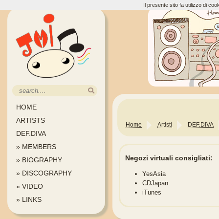
Il presente sito fa utilizzo di c
HOME
ARTISTS
Home
Artisti
DEF.DIVA
DEF.DIVA
» MEMBERS
Negozi virtuali consigliati:
» BIOGRAPHY
» DISCOGRAPHY
YesAsia
CDJapan
» VIDEO
iTunes
» LINKS