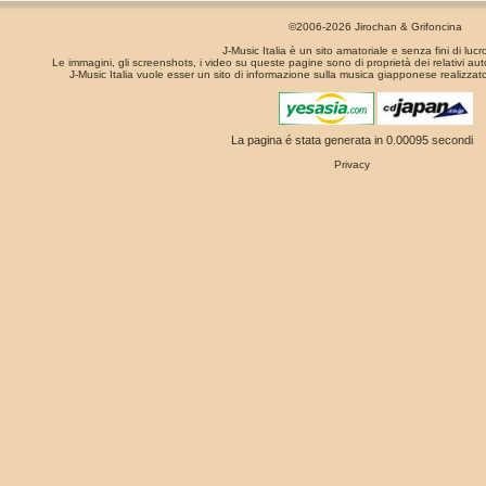
©2006-2026 Jirochan & Grifoncina
J-Music Italia è un sito amatoriale e senza fini di lucr
Le immagini, gli screenshots, i video su queste pagine sono di proprietà dei relativi aut
J-Music Italia vuole esser un sito di informazione sulla musica giapponese realizzato
La pagina é stata generata in 0.00095 secondi
Privacy