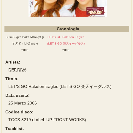
Cronologia
Suki Sugite Baka Mitai (好き
LET'S GO Rakuten Eagles
すぎて バカみたい)
(LET'S GO 楽天イーグルス)
2005
2006
Artista:
DEF.DIVA
Titolo:
LET'S GO Rakuten Eagles (LET'S GO 楽天イーグルス)
Data uscita:
25 Marzo 2006
Codice disco:
TGCS-3219 (Label: UP-FRONT WORKS)
Tracklist: