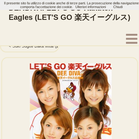
Il presente sito fa utilizzo di cookie anche di terze parti. La prosecuzione della navigazione
DEF.DIVA: LET'S GO Rakuten
comporta l'accettazione dei cookie.
Ulteriori informazioni
Chiudi
Eagles (LET'S GO 楽天イーグルス)
Home
Artisti
DEF.DIVA
Single
Suki Sugite Baka Mitai (好きすぎて バカみたい)