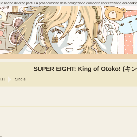
ookie anche di terze parti. La prosecuzione della navigazione comporta l'accettazione dei cookie
SUPER EIGHT: King of Otoko! (
GHT
Single