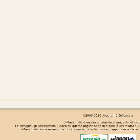
©2006-2026 Jirochan & Grifoncina
J-Music Italia è un sito amatoriale e senza fini di lucr
Le immagini, gli screenshots, i video su queste pagine sono di proprietà dei relativi aut
J-Music Italia vuole esser un sito di informazione sulla musica giapponese realizzato