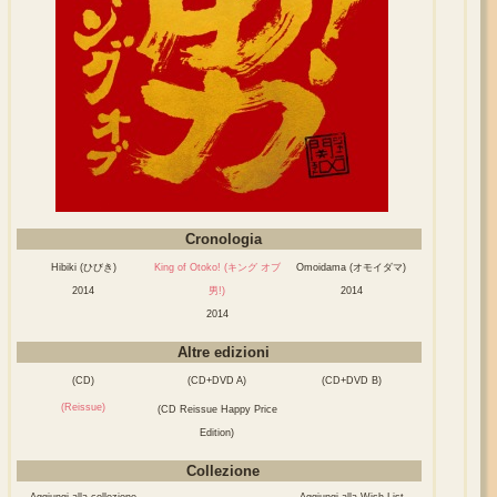
Cronologia
Hibiki (ひびき)
King of Otoko! (キング オブ
Omoidama (オモイダマ)
2014
男!)
2014
2014
Altre edizioni
(CD)
(CD+DVD A)
(CD+DVD B)
(Reissue)
(CD Reissue Happy Price
Edition)
Collezione