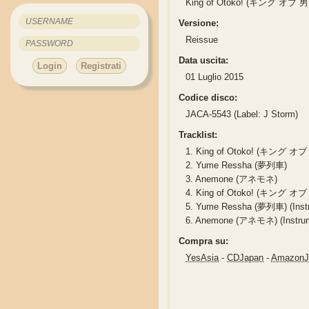
King of Otoko! (キング オブ 男
Versione:
Reissue
Data uscita:
Login
Registrati
01 Luglio 2015
Codice disco:
JACA-5543 (Label: J Storm)
Tracklist:
1.
King of Otoko! (キング オブ
2.
Yume Ressha (夢列車)
3.
Anemone (アネモネ)
4.
King of Otoko! (キング オブ 男!
5.
Yume Ressha (夢列車) (Instr
6.
Anemone (アネモネ) (Instrum
Compra su:
YesAsia
-
CDJapan
-
Amazon