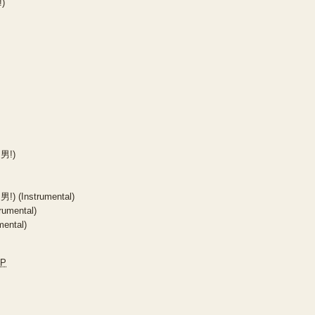
!)
 男!)
) (Instrumental)
umental)
ental)
JP