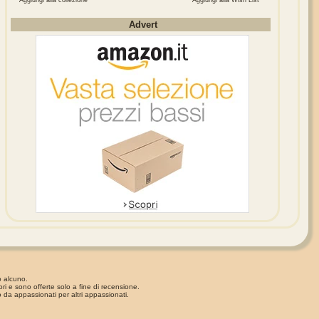
Aggiungi alla collezione
Aggiungi alla Wish List
Advert
o alcuno.
ori e sono offerte solo a fine di recensione.
 da appassionati per altri appassionati.