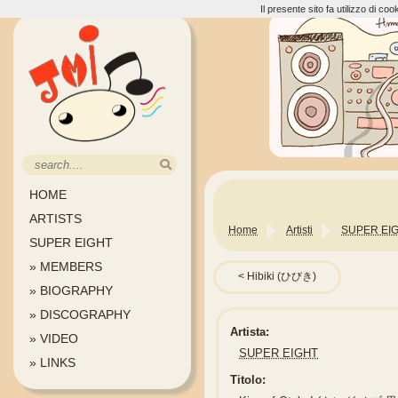
Il presente sito fa utilizzo di c
HOME
ARTISTS
Home
Artisti
SUPER EI
SUPER EIGHT
» MEMBERS
Hibiki (ひびき)
» BIOGRAPHY
» DISCOGRAPHY
Artista:
» VIDEO
SUPER EIGHT
» LINKS
Titolo: