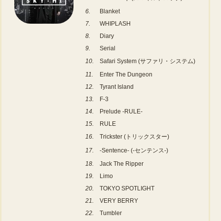
6.
Blanket
7.
WHIPLASH
8.
Diary
9.
Serial
10.
Safari System (サファリ・システム)
11.
Enter The Dungeon
12.
Tyrant Island
13.
F-3
14.
Prelude -RULE-
15.
RULE
16.
Trickster (トリックスター)
17.
-Sentence- (-センテンス-)
18.
Jack The Ripper
19.
Limo
20.
TOKYO SPOTLIGHT
21.
VERY BERRY
22.
Tumbler