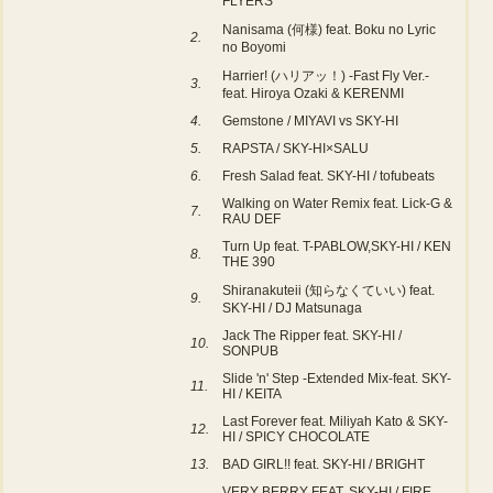
FLYERS
Nanisama (何様) feat. Boku no Lyric
2.
no Boyomi
Harrier! (ハリアッ！) -Fast Fly Ver.-
3.
feat. Hiroya Ozaki & KERENMI
4.
Gemstone / MIYAVI vs SKY-HI
5.
RAPSTA / SKY-HI×SALU
6.
Fresh Salad feat. SKY-HI / tofubeats
Walking on Water Remix feat. Lick-G &
7.
RAU DEF
Turn Up feat. T-PABLOW,SKY-HI / KEN
8.
THE 390
Shiranakuteii (知らなくていい) feat.
9.
SKY-HI / DJ Matsunaga
Jack The Ripper feat. SKY-HI /
10.
SONPUB
Slide 'n' Step -Extended Mix-feat. SKY-
11.
HI / KEITA
Last Forever feat. Miliyah Kato & SKY-
12.
HI / SPICY CHOCOLATE
13.
BAD GIRL!! feat. SKY-HI / BRIGHT
VERY BERRY FEAT. SKY-HI / FIRE