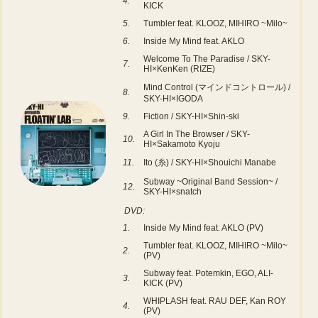
4.
KICK
5.
Tumbler feat. KLOOZ, MIHIRO ~Milo~
6.
Inside My Mind feat. AKLO
Welcome To The Paradise / SKY-
7.
HI×KenKen (RIZE)
Mind Control (マインドコントロール) /
8.
SKY-HI×IGODA
9.
Fiction / SKY-HI×Shin-ski
A Girl In The Browser / SKY-
10.
HI×Sakamoto Kyoju
11.
Ito (糸) / SKY-HI×Shouichi Manabe
Subway ~Original Band Session~ /
12.
SKY-HI×snatch
DVD:
1.
Inside My Mind feat. AKLO (PV)
Tumbler feat. KLOOZ, MIHIRO ~Milo~
2.
(PV)
Subway feat. Potemkin, EGO, ALI-
3.
KICK (PV)
WHIPLASH feat. RAU DEF, Kan ROY
4.
(PV)