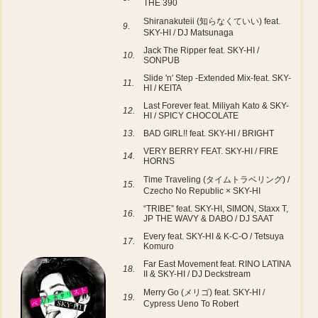
THE 390
Shiranakuteii (知らなくていい) feat.
9.
SKY-HI / DJ Matsunaga
Jack The Ripper feat. SKY-HI /
10.
SONPUB
Slide 'n' Step -Extended Mix-feat. SKY-
11.
HI / KEITA
Last Forever feat. Miliyah Kato & SKY-
12.
HI / SPICY CHOCOLATE
13.
BAD GIRL!! feat. SKY-HI / BRIGHT
VERY BERRY FEAT. SKY-HI / FIRE
14.
HORNS
Time Traveling (タイムトラベリング) /
15.
Czecho No Republic × SKY-HI
“TRIBE” feat. SKY-HI, SIMON, Staxx T,
16.
JP THE WAVY & DABO / DJ SAAT
Every feat. SKY-HI & K-C-O / Tetsuya
17.
Komuro
Far East Movement feat. RINO LATINA
18.
II & SKY-HI / DJ Deckstream
Merry Go (メリゴ) feat. SKY-HI /
19.
Cypress Ueno To Robert