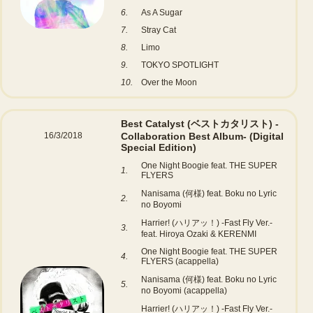
6.
As A Sugar
7.
Stray Cat
8.
Limo
9.
TOKYO SPOTLIGHT
10.
Over the Moon
Best Catalyst (ベストカタリスト) -
16/3/2018
Collaboration Best Album-
(Digital
Special Edition)
One Night Boogie feat. THE SUPER
1.
FLYERS
Nanisama (何様) feat. Boku no Lyric
2.
no Boyomi
Harrier! (ハリアッ！) -Fast Fly Ver.-
3.
feat. Hiroya Ozaki & KERENMI
One Night Boogie feat. THE SUPER
4.
FLYERS (acappella)
Nanisama (何様) feat. Boku no Lyric
5.
no Boyomi (acappella)
Harrier! (ハリアッ！) -Fast Fly Ver.-