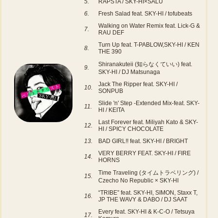
5.
RAPSTA / SKY-HI×SALU
6.
Fresh Salad feat. SKY-HI / tofubeats
Walking on Water Remix feat. Lick-G &
7.
RAU DEF
Turn Up feat. T-PABLOW,SKY-HI / KEN
8.
THE 390
Shiranakuteii (知らなくていい) feat.
9.
SKY-HI / DJ Matsunaga
Jack The Ripper feat. SKY-HI /
10.
SONPUB
Slide 'n' Step -Extended Mix-feat. SKY-
11.
HI / KEITA
Last Forever feat. Miliyah Kato & SKY-
12.
HI / SPICY CHOCOLATE
13.
BAD GIRL!! feat. SKY-HI / BRIGHT
VERY BERRY FEAT. SKY-HI / FIRE
14.
HORNS
Time Traveling (タイムトラベリング) /
15.
Czecho No Republic × SKY-HI
“TRIBE” feat. SKY-HI, SIMON, Staxx T,
16.
JP THE WAVY & DABO / DJ SAAT
Every feat. SKY-HI & K-C-O / Tetsuya
17.