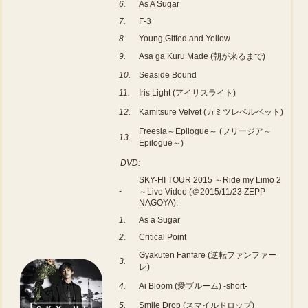
6.
As A Sugar
7.
F-3
8.
Young,Gifted and Yellow
9.
Asa ga Kuru Made (朝が来るまで)
10.
Seaside Bound
11.
Iris Light (アイリスライト)
12.
Kamitsure Velvet (カミツレベルベット)
Freesia～Epilogue～ (フリージア～
13.
Epilogue～)
DVD:
SKY-HI TOUR 2015 ～Ride my Limo 2
-
～Live Video (＠2015/11/23 ZEPP
NAGOYA):
1.
As a Sugar
2.
Critical Point
Gyakuten Fanfare (逆転ファンファー
3.
レ)
4.
Ai Bloom (愛ブルーム) -short-
5.
Smile Drop (スマイルドロップ)