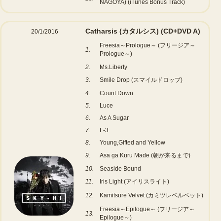
NAGOYA) (iTunes Bonus Track)
Catharsis (カタルシス)
(CD+DVD A)
20/1/2016
Freesia～Prologue～ (フリージア～
1.
Prologue～)
2.
Ms.Liberty
3.
Smile Drop (スマイルドロップ)
4.
Count Down
5.
Luce
6.
As A Sugar
7.
F-3
8.
Young,Gifted and Yellow
9.
Asa ga Kuru Made (朝が来るまで)
10.
Seaside Bound
11.
Iris Light (アイリスライト)
12.
Kamitsure Velvet (カミツレベルベット)
Freesia～Epilogue～ (フリージア～
13.
Epilogue～)