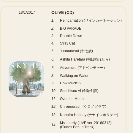
OLIVE
(CD)
18/1/2017
1.
Reincarnation (リインカーネーション)
2.
BIG PARADE
3.
Double Down
4.
Stray Cat
5.
Juunanasai (十七歳)
6.
Ashita Haretara (明日晴れたら)
7.
Adventure (アドベンチャー)
8.
Walking on Water
9.
How Much??
10.
Soushisou Ai (創始創愛)
11.
Over the Moon
12.
Chronograph (クロノグラフ)
13.
Nanairo Holiday (ナナイロホリデー)
Ms.Liberty (LIVE ver. 20160313)
14.
(iTunes Bonus Track)