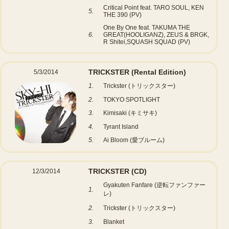
Critical Point feat. TARO SOUL, KEN
5.
THE 390 (PV)
One By One feat. TAKUMA THE
6.
GREAT(HOOLIGANZ), ZEUS & BRGK,
R Shitei,SQUASH SQUAD (PV)
TRICKSTER
(Rental Edition)
5/3/2014
1.
Trickster (トリックスター)
2.
TOKYO SPOTLIGHT
3.
Kimisaki (キミサキ)
4.
Tyrant Island
5.
Ai Bloom (愛ブルーム)
TRICKSTER
(CD)
12/3/2014
Gyakuten Fanfare (逆転ファンファー
1.
レ)
2.
Trickster (トリックスター)
3.
Blanket