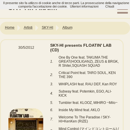
Il presente sito fa utilizzo di cookie anche di terze parti. La prosecuzione della navigazione
SKY-HI: Album
comporta l'accettazione dei cookie.
Ulteriori informazioni
Chiudi
Home
Artisti
SKY-HI
Album
SKY-HI presents FLOATIN' LAB
30/5/2012
(CD)
One By One feat. TAKUMA THE
1.
GREAT(HOOLIGANZ), ZEUS & BRGK,
R Shitei,SQUASH SQUAD
Critical Point feat. TARO SOUL, KEN
2.
THE 390
3.
WHIPLASH feat. RAU DEF, Kan ROY
Subway feat. Potemkin, EGO, ALI-
4.
KICK
5.
Tumbler feat. KLOOZ, MIHIRO ~Milo~
6.
Inside My Mind feat. AKLO
Welcome To The Paradise / SKY-
7.
HI×KenKen (RIZE)
Mind Control (マインドコントロール) /