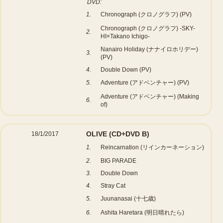
DVD:
1.
Chronograph (クロノグラフ) (PV)
Chronograph (クロノグラフ) -SKY-
2.
HI×Takano Ichigo-
Nanairo Holiday (ナナイロホリデー)
3.
(PV)
4.
Double Down (PV)
5.
Adventure (アドベンチャー) (PV)
Adventure (アドベンチャー) (Making
6.
of)
OLIVE
(CD+DVD B)
18/1/2017
1.
Reincarnation (リインカーネーション)
2.
BIG PARADE
3.
Double Down
4.
Stray Cat
5.
Juunanasai (十七歳)
6.
Ashita Haretara (明日晴れたら)