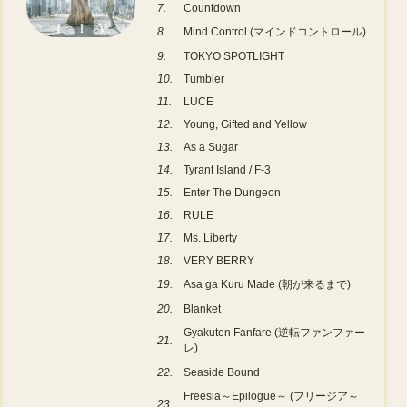
7.
Countdown
8.
Mind Control (マインドコントロール)
9.
TOKYO SPOTLIGHT
10.
Tumbler
11.
LUCE
12.
Young, Gifted and Yellow
13.
As a Sugar
14.
Tyrant Island / F-3
15.
Enter The Dungeon
16.
RULE
17.
Ms. Liberty
18.
VERY BERRY
19.
Asa ga Kuru Made (朝が来るまで)
20.
Blanket
Gyakuten Fanfare (逆転ファンファー
21.
レ)
22.
Seaside Bound
Freesia～Epilogue～ (フリージア～
23.