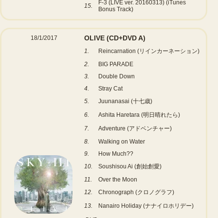
F-3 (LIVE ver. 20160313) (iTunes
15.
Bonus Track)
OLIVE
(CD+DVD A)
18/1/2017
1.
Reincarnation (リインカーネーション)
2.
BIG PARADE
3.
Double Down
4.
Stray Cat
5.
Juunanasai (十七歳)
6.
Ashita Haretara (明日晴れたら)
7.
Adventure (アドベンチャー)
8.
Walking on Water
9.
How Much??
10.
Soushisou Ai (創始創愛)
11.
Over the Moon
12.
Chronograph (クロノグラフ)
13.
Nanairo Holiday (ナナイロホリデー)