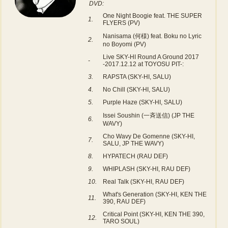
DVD:
One Night Boogie feat. THE SUPER
1.
FLYERS (PV)
Nanisama (何様) feat. Boku no Lyric
2.
no Boyomi (PV)
Live SKY-HI Round A Ground 2017
-
-2017.12.12 at TOYOSU PIT-:
3.
RAPSTA (SKY-HI, SALU)
4.
No Chill (SKY-HI, SALU)
5.
Purple Haze (SKY-HI, SALU)
Issei Soushin (一斉送信) (JP THE
6.
WAVY)
Cho Wavy De Gomenne (SKY-HI,
7.
SALU, JP THE WAVY)
8.
HYPATECH (RAU DEF)
9.
WHIPLASH (SKY-HI, RAU DEF)
10.
Real Talk (SKY-HI, RAU DEF)
What's Generation (SKY-HI, KEN THE
11.
390, RAU DEF)
Critical Point (SKY-HI, KEN THE 390,
12.
TARO SOUL)