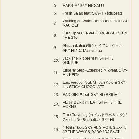
5.
RAPSTA / SKY-HI×SALU
6.
Fresh Salad feat. SKY-HI / tofubeats
Walking on Water Remix feat. Lick-G &
7.
RAU DEF
Turn Up feat. T-PABLOW,SKY-HI / KEN
8.
THE 390
Shiranakuteii (知らなくていい) feat.
9.
SKY-HI / DJ Matsunaga
Jack The Ripper feat. SKY-HI /
10.
SONPUB
Slide 'n' Step -Extended Mix-feat. SKY-
11.
HI / KEITA
Last Forever feat. Miliyah Kato & SKY-
12.
HI / SPICY CHOCOLATE
13.
BAD GIRL!! feat. SKY-HI / BRIGHT
VERY BERRY FEAT. SKY-HI / FIRE
14.
HORNS
Time Traveling (タイムトラベリング) /
15.
Czecho No Republic × SKY-HI
“TRIBE” feat. SKY-HI, SIMON, Staxx T,
16.
JP THE WAVY & DABO / DJ SAAT