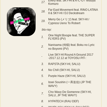
Every feat. SKY-HI & K-C-O / Tetsuya
17.
Komuro
Far East Movement feat. RINO LATINA
18.
II & SKY-HI / DJ Deckstream
Merry Go (メリゴ) feat. SKY-HI /
19.
Cypress Ueno To Robert
blu-ray:
One Night Boogie feat. THE SUPER
1.
FLYERS (PV)
Nanisama (何様) feat. Boku no Lyric
2.
no Boyomi (PV)
Live SKY-HI Round A Ground 2017
-
-2017.12.12 at TOYOSU PIT-:
3.
RAPSTA (SKY-HI, SALU)
4.
No Chill (SKY-HI, SALU)
5.
Purple Haze (SKY-HI, SALU)
Issei Soushin (一斉送信) (JP THE
6.
WAVY)
Cho Wavy De Gomenne (SKY-HI,
7.
SALU, JP THE WAVY)
8.
HYPATECH (RAU DEF)