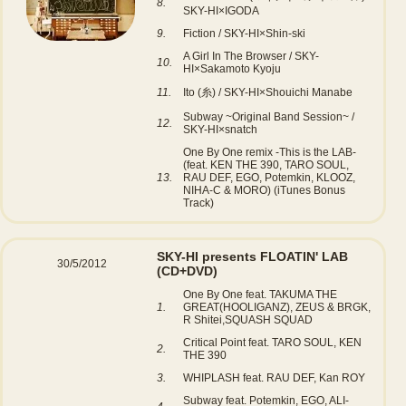
8.
SKY-HI×IGODA
9.
Fiction / SKY-HI×Shin-ski
A Girl In The Browser / SKY-
10.
HI×Sakamoto Kyoju
11.
Ito (糸) / SKY-HI×Shouichi Manabe
Subway ~Original Band Session~ /
12.
SKY-HI×snatch
One By One remix -This is the LAB-
(feat. KEN THE 390, TARO SOUL,
13.
RAU DEF, EGO, Potemkin, KLOOZ,
NIHA-C & MORO) (iTunes Bonus
Track)
SKY-HI presents FLOATIN' LAB
30/5/2012
(CD+DVD)
One By One feat. TAKUMA THE
1.
GREAT(HOOLIGANZ), ZEUS & BRGK,
R Shitei,SQUASH SQUAD
Critical Point feat. TARO SOUL, KEN
2.
THE 390
3.
WHIPLASH feat. RAU DEF, Kan ROY
Subway feat. Potemkin, EGO, ALI-