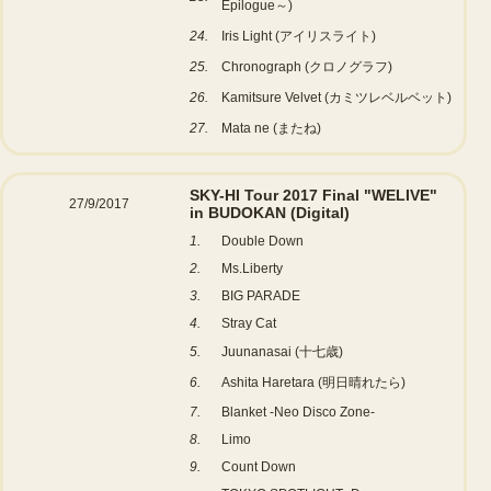
Epilogue～)
24.
Iris Light (アイリスライト)
25.
Chronograph (クロノグラフ)
26.
Kamitsure Velvet (カミツレベルベット)
27.
Mata ne (またね)
SKY-HI Tour 2017 Final "WELIVE"
27/9/2017
in BUDOKAN
(Digital)
1.
Double Down
2.
Ms.Liberty
3.
BIG PARADE
4.
Stray Cat
5.
Juunanasai (十七歳)
6.
Ashita Haretara (明日晴れたら)
7.
Blanket -Neo Disco Zone-
8.
Limo
9.
Count Down