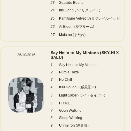
23.
Seaside Bound
24.
Iris Light (アイリスライト)
25.
Kamitsure Velvet (カミツレベルベット)
26.
Ai Bloom (愛ブルーム)
27.
Mata ne (またね)
Say Hello to My Minions (SKY-HI X
26/10/2016
SALU)
1.
Say Hello to My Minions
2.
Purple Haze
3.
No Chill
4.
Ifuu Doudou (威風堂々)
5.
Light Saber (ライトセイバー)
6.
H.Y.P.E.
7.
Gogh Walking
8.
Sleep Walking
9.
Unmeiron (運命論)