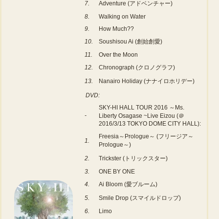
7.
Adventure (アドベンチャー)
8.
Walking on Water
9.
How Much??
10.
Soushisou Ai (創始創愛)
11.
Over the Moon
12.
Chronograph (クロノグラフ)
13.
Nanairo Holiday (ナナイロホリデー)
DVD:
SKY-HI HALL TOUR 2016 ～Ms.
-
Liberty Osagase ~Live Eizou (＠
2016/3/13 TOKYO DOME CITY HALL):
Freesia～Prologue～ (フリージア～
1.
Prologue～)
2.
Trickster (トリックスター)
3.
ONE BY ONE
4.
Ai Bloom (愛ブルーム)
5.
Smile Drop (スマイルドロップ)
6.
Limo