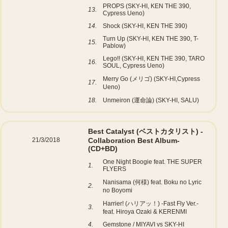
PROPS (SKY-HI, KEN THE 390,
13.
Cypress Ueno)
14.
Shock (SKY-HI, KEN THE 390)
Turn Up (SKY-HI, KEN THE 390, T-
15.
Pablow)
Lego!! (SKY-HI, KEN THE 390, TARO
16.
SOUL, Cypress Ueno)
Merry Go (メリゴ) (SKY-HI,Cypress
17.
Ueno)
18.
Unmeiron (運命論) (SKY-HI, SALU)
Best Catalyst (ベストカタリスト) -
21/3/2018
Collaboration Best Album-
(CD+BD)
One Night Boogie feat. THE SUPER
1.
FLYERS
Nanisama (何様) feat. Boku no Lyric
2.
no Boyomi
Harrier! (ハリアッ！) -Fast Fly Ver.-
3.
feat. Hiroya Ozaki & KERENMI
4.
Gemstone / MIYAVI vs SKY-HI