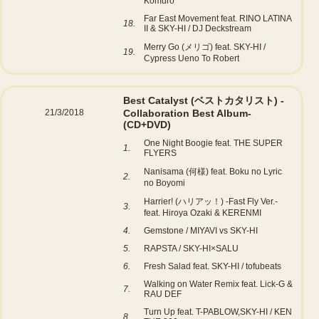
Komuro
Far East Movement feat. RINO LATINA
18.
II & SKY-HI / DJ Deckstream
Merry Go (メリゴ) feat. SKY-HI /
19.
Cypress Ueno To Robert
Best Catalyst (ベストカタリスト) -
21/3/2018
Collaboration Best Album-
(CD+DVD)
One Night Boogie feat. THE SUPER
1.
FLYERS
Nanisama (何様) feat. Boku no Lyric
2.
no Boyomi
Harrier! (ハリアッ！) -Fast Fly Ver.-
3.
feat. Hiroya Ozaki & KERENMI
4.
Gemstone / MIYAVI vs SKY-HI
5.
RAPSTA / SKY-HI×SALU
6.
Fresh Salad feat. SKY-HI / tofubeats
Walking on Water Remix feat. Lick-G &
7.
RAU DEF
Turn Up feat. T-PABLOW,SKY-HI / KEN
8.