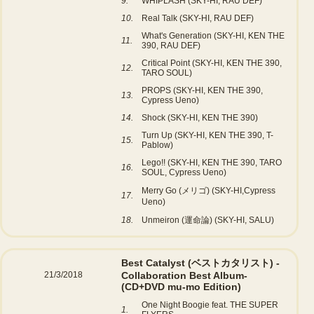
9.
WHIPLASH (SKY-HI, RAU DEF)
10.
Real Talk (SKY-HI, RAU DEF)
What's Generation (SKY-HI, KEN THE
11.
390, RAU DEF)
Critical Point (SKY-HI, KEN THE 390,
12.
TARO SOUL)
PROPS (SKY-HI, KEN THE 390,
13.
Cypress Ueno)
14.
Shock (SKY-HI, KEN THE 390)
Turn Up (SKY-HI, KEN THE 390, T-
15.
Pablow)
Lego!! (SKY-HI, KEN THE 390, TARO
16.
SOUL, Cypress Ueno)
Merry Go (メリゴ) (SKY-HI,Cypress
17.
Ueno)
18.
Unmeiron (運命論) (SKY-HI, SALU)
Best Catalyst (ベストカタリスト) -
21/3/2018
Collaboration Best Album-
(CD+DVD mu-mo Edition)
One Night Boogie feat. THE SUPER
1.