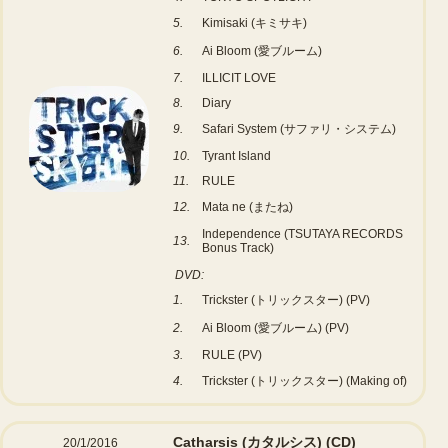
5.
Kimisaki (キミサキ)
6.
Ai Bloom (愛ブルーム)
7.
ILLICIT LOVE
8.
Diary
9.
Safari System (サファリ・システム)
10.
Tyrant Island
11.
RULE
12.
Mata ne (またね)
Independence (TSUTAYA RECORDS
13.
Bonus Track)
DVD:
1.
Trickster (トリックスター) (PV)
2.
Ai Bloom (愛ブルーム) (PV)
3.
RULE (PV)
4.
Trickster (トリックスター) (Making of)
Catharsis (カタルシス)
(CD)
20/1/2016