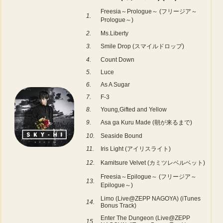
Freesia～Prologue～ (フリージア～
1.
Prologue～)
2.
Ms.Liberty
3.
Smile Drop (スマイルドロップ)
4.
Count Down
5.
Luce
6.
As A Sugar
7.
F-3
8.
Young,Gifted and Yellow
9.
Asa ga Kuru Made (朝が来るまで)
10.
Seaside Bound
11.
Iris Light (アイリスライト)
12.
Kamitsure Velvet (カミツレベルベット)
Freesia～Epilogue～ (フリージア～
13.
Epilogue～)
Limo (Live@ZEPP NAGOYA) (iTunes
14.
Bonus Track)
Enter The Dungeon (Live@ZEPP
15.