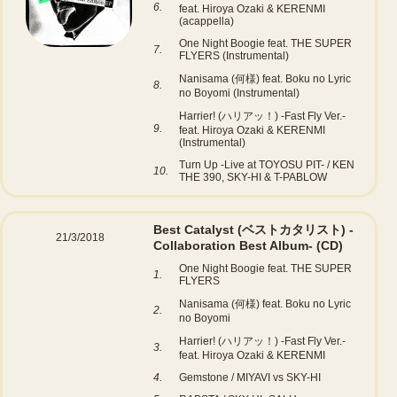
6.
feat. Hiroya Ozaki & KERENMI
(acappella)
One Night Boogie feat. THE SUPER
7.
FLYERS (Instrumental)
Nanisama (何様) feat. Boku no Lyric
8.
no Boyomi (Instrumental)
Harrier! (ハリアッ！) -Fast Fly Ver.-
9.
feat. Hiroya Ozaki & KERENMI
(Instrumental)
Turn Up -Live at TOYOSU PIT- / KEN
10.
THE 390, SKY-HI & T-PABLOW
Best Catalyst (ベストカタリスト) -
21/3/2018
Collaboration Best Album-
(CD)
One Night Boogie feat. THE SUPER
1.
FLYERS
Nanisama (何様) feat. Boku no Lyric
2.
no Boyomi
Harrier! (ハリアッ！) -Fast Fly Ver.-
3.
feat. Hiroya Ozaki & KERENMI
4.
Gemstone / MIYAVI vs SKY-HI