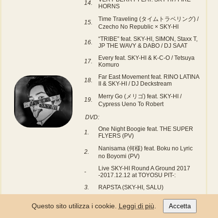
14.
HORNS
Time Traveling (タイムトラベリング) /
15.
Czecho No Republic × SKY-HI
“TRIBE” feat. SKY-HI, SIMON, Staxx T,
16.
JP THE WAVY & DABO / DJ SAAT
Every feat. SKY-HI & K-C-O / Tetsuya
17.
Komuro
Far East Movement feat. RINO LATINA
18.
II & SKY-HI / DJ Deckstream
Merry Go (メリゴ) feat. SKY-HI /
19.
Cypress Ueno To Robert
DVD:
One Night Boogie feat. THE SUPER
1.
FLYERS (PV)
Nanisama (何様) feat. Boku no Lyric
2.
no Boyomi (PV)
Live SKY-HI Round A Ground 2017
-
-2017.12.12 at TOYOSU PIT-:
3.
RAPSTA (SKY-HI, SALU)
4.
No Chill (SKY-HI, SALU)
Questo sito utilizza i cookie.
Leggi di più
.
Accetta
5.
Purple Haze (SKY-HI, SALU)