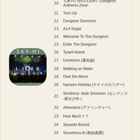
TOKYO SPOTLIGHT -Dungeon
10.
Anthems Zone-
11.
Turn Up
12.
Dungeon Survivors
13.
As A Sugar
14.
Welcome To The Dungeon
15.
Enter The Dungeon
16.
Tyrant Island
17.
Unmeiron (運命論)
18.
Walking on Water
19.
Over the Moon
20.
Nanairo Holiday (ナナイロホリデー)
Sentence -Iede Shounen- (センテンス
21.
-家出少年-)
22.
Adventure (アドベンチャー)
23.
How Much？？
24.
Seaside Bound
25.
Soushisou Ai (創始創愛)