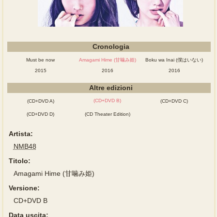
Cronologia
Must be now
Amagami Hime (甘噛み姫)
Boku wa Inai (僕はいない)
2015
2016
2016
Altre edizioni
(CD+DVD B)
(CD+DVD A)
(CD+DVD C)
(CD+DVD D)
(CD Theater Edition)
Artista:
NMB48
Titolo:
Amagami Hime (甘噛み姫)
Versione:
CD+DVD B
Data uscita: