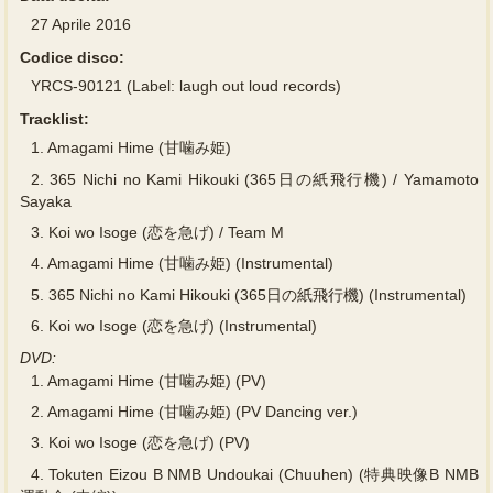
27 Aprile 2016
Codice disco:
YRCS-90121 (Label: laugh out loud records)
Tracklist:
1.
Amagami Hime (甘噛み姫)
2.
365 Nichi no Kami Hikouki (365日の紙飛行機) / Yamamoto
Sayaka
3.
Koi wo Isoge (恋を急げ) / Team M
4.
Amagami Hime (甘噛み姫) (Instrumental)
5.
365 Nichi no Kami Hikouki (365日の紙飛行機) (Instrumental)
6.
Koi wo Isoge (恋を急げ) (Instrumental)
DVD:
1.
Amagami Hime (甘噛み姫) (PV)
2.
Amagami Hime (甘噛み姫) (PV Dancing ver.)
3.
Koi wo Isoge (恋を急げ) (PV)
4.
Tokuten Eizou B NMB Undoukai (Chuuhen) (特典映像B NMB