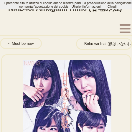
Il presente sito fa utilizzo di cookie anche di terze parti. La prosecuzione della navigazione
NMB48: Amagami Hime (甘噛み姫)
comporta l'accettazione dei cookie.
Ulteriori informazioni
Chiudi
Home
Artisti
NMB48
Single
Must be now
Boku wa Inai (僕はいない)