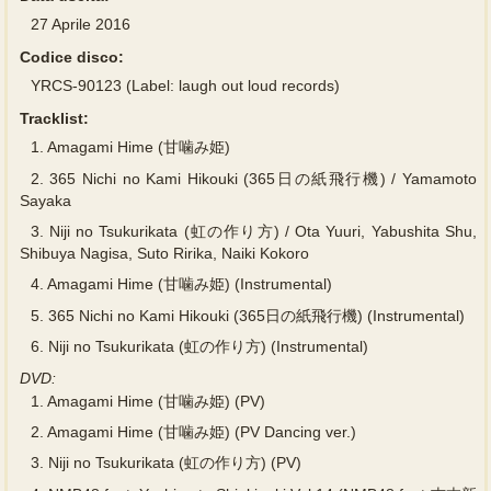
27 Aprile 2016
Codice disco:
YRCS-90123 (Label: laugh out loud records)
Tracklist:
1.
Amagami Hime (甘噛み姫)
2.
365 Nichi no Kami Hikouki (365日の紙飛行機) / Yamamoto
Sayaka
3.
Niji no Tsukurikata (虹の作り方) / Ota Yuuri, Yabushita Shu,
Shibuya Nagisa, Suto Ririka, Naiki Kokoro
4.
Amagami Hime (甘噛み姫) (Instrumental)
5.
365 Nichi no Kami Hikouki (365日の紙飛行機) (Instrumental)
6.
Niji no Tsukurikata (虹の作り方) (Instrumental)
DVD:
1.
Amagami Hime (甘噛み姫) (PV)
2.
Amagami Hime (甘噛み姫) (PV Dancing ver.)
3.
Niji no Tsukurikata (虹の作り方) (PV)