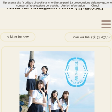
Il presente sito fa utilizzo di cookie anche di terze parti. La prosecuzione della navigazione
NMB48: Amagami Hime (甘噛み姫)
comporta l'accettazione dei cookie.
Ulteriori informazioni
Chiudi
Home
Artisti
NMB48
Single
Must be now
Boku wa Inai (僕はいない)