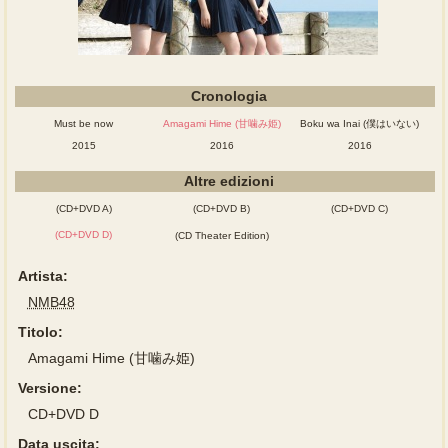
Cronologia
Must be now
Amagami Hime (甘噛み姫)
Boku wa Inai (僕はいない)
2015
2016
2016
Altre edizioni
(CD+DVD A)
(CD+DVD B)
(CD+DVD C)
(CD+DVD D)
(CD Theater Edition)
Artista:
NMB48
Titolo:
Amagami Hime (甘噛み姫)
Versione:
CD+DVD D
Data uscita: