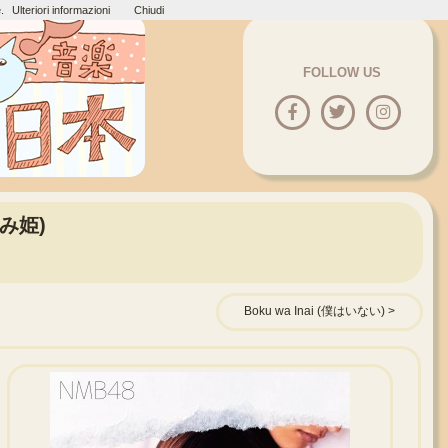
.
Ulteriori informazioni
Chiudi
FOLLOW US
噛み姫)
Boku wa Inai (僕はいない)