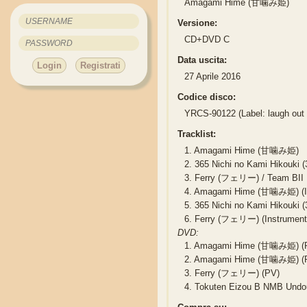
Amagami Hime (甘噛み姫)
Versione:
CD+DVD C
Data uscita:
Login
Registrati
27 Aprile 2016
Codice disco:
YRCS-90122 (Label: laugh out 
Tracklist:
1.
Amagami Hime (甘噛み姫)
2.
365 Nichi no Kami Hikou
3.
Ferry (フェリー) / Team BII
4.
Amagami Hime (甘噛み姫) (In
5.
365 Nichi no Kami Hikouk
6.
Ferry (フェリー) (Instrument
DVD:
1.
Amagami Hime (甘噛み姫) (
2.
Amagami Hime (甘噛み姫) (PV
3.
Ferry (フェリー) (PV)
4.
Tokuten Eizou B NMB Un