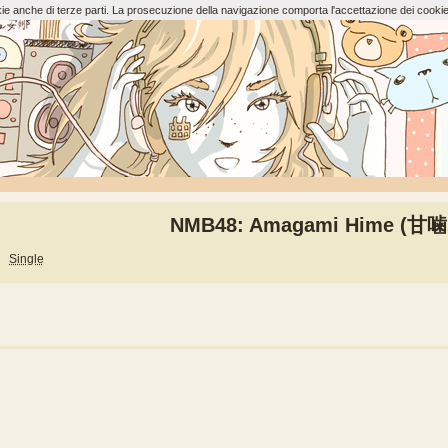
ookie anche di terze parti. La prosecuzione della navigazione comporta l'accettazione dei cookie
NMB48: Amagami Hime (甘
Single