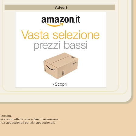
Advert
o alcuno.
ori e sono offerte solo a fine di recensione.
 da appassionati per altri appassionati.