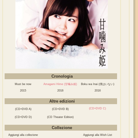
Cronologia
Must be now
Amagami Hime (甘噛み姫)
Boku wa Inai (僕はいない)
2015
2016
2016
Altre edizioni
(CD+DVD C)
(CD+DVD A)
(CD+DVD B)
(CD+DVD D)
(CD Theater Edition)
Collezione
Aggiungi alla collezione
Aggiungi alla Wish List