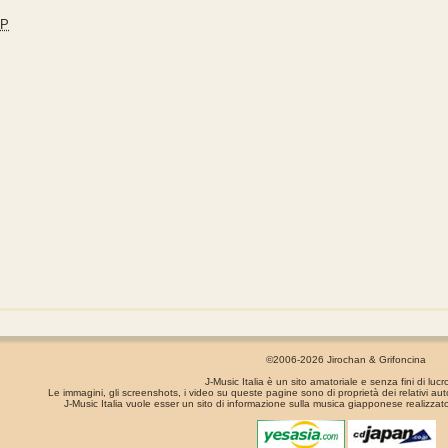
JP
©2006-2026 Jirochan & Grifoncina
J-Music Italia è un sito amatoriale e senza fini di lucr
Le immagini, gli screenshots, i video su queste pagine sono di proprietà dei relativi aut
J-Music Italia vuole esser un sito di informazione sulla musica giapponese realizzato