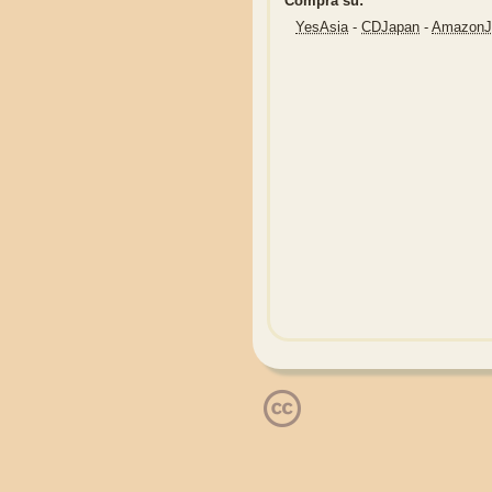
Compra su:
YesAsia
-
CDJapan
-
Amazon